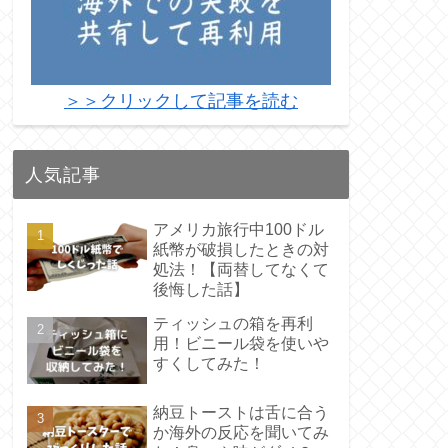
＞＞クリックして記事を読む
人気記事
アメリカ旅行中100ドル
紙幣が破損したときの対
処法！【両替してなくて
後悔した話】
ティッシュの箱を再利
用！ビニール袋を使いや
すくしてみた！
納豆トーストは舌に合う
か海外の反応を聞いてみ