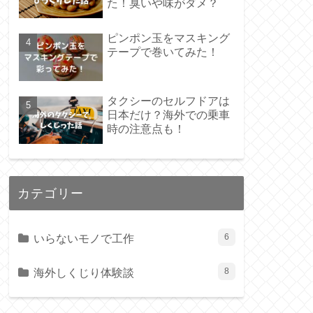
た！臭いや味がダメ？
ピンポン玉をマスキング
テープで巻いてみた！
タクシーのセルフドアは
日本だけ？海外での乗車
時の注意点も！
カテゴリー
いらないモノで工作
6
海外しくじり体験談
8